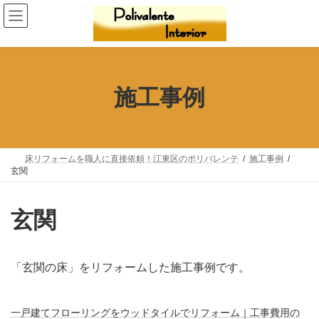
コ
ナ
ン
ビ
テ
ゲ
ン
ー
ツ
シ
へ
ョ
施工事例
ス
ン
キ
に
ッ
移
プ
動
床リフォームを職人に直接依頼！江東区のポリバレンテ
施工事例
玄関
玄関
「玄関の床」をリフォームした施工事例です。
一戸建てフローリングをウッドタイルでリフォーム｜工事費用の